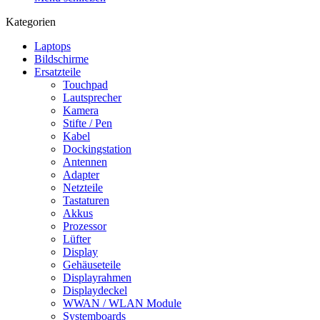
Kategorien
Laptops
Bildschirme
Ersatzteile
Touchpad
Lautsprecher
Kamera
Stifte / Pen
Kabel
Dockingstation
Antennen
Adapter
Netzteile
Tastaturen
Akkus
Prozessor
Lüfter
Display
Gehäuseteile
Displayrahmen
Displaydeckel
WWAN / WLAN Module
Systemboards