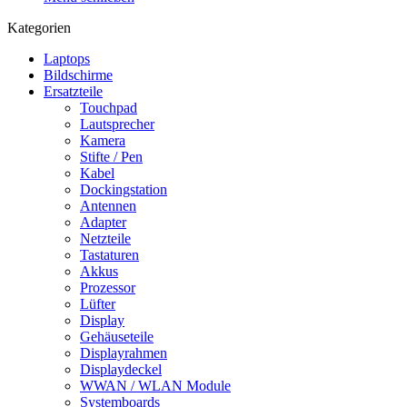
Kategorien
Laptops
Bildschirme
Ersatzteile
Touchpad
Lautsprecher
Kamera
Stifte / Pen
Kabel
Dockingstation
Antennen
Adapter
Netzteile
Tastaturen
Akkus
Prozessor
Lüfter
Display
Gehäuseteile
Displayrahmen
Displaydeckel
WWAN / WLAN Module
Systemboards