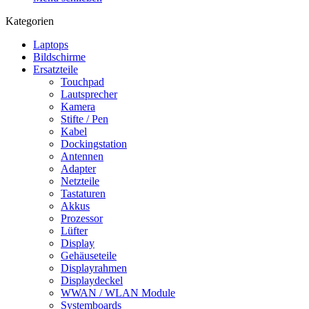
Kategorien
Laptops
Bildschirme
Ersatzteile
Touchpad
Lautsprecher
Kamera
Stifte / Pen
Kabel
Dockingstation
Antennen
Adapter
Netzteile
Tastaturen
Akkus
Prozessor
Lüfter
Display
Gehäuseteile
Displayrahmen
Displaydeckel
WWAN / WLAN Module
Systemboards