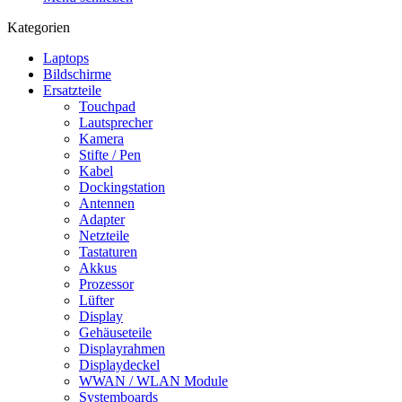
Kategorien
Laptops
Bildschirme
Ersatzteile
Touchpad
Lautsprecher
Kamera
Stifte / Pen
Kabel
Dockingstation
Antennen
Adapter
Netzteile
Tastaturen
Akkus
Prozessor
Lüfter
Display
Gehäuseteile
Displayrahmen
Displaydeckel
WWAN / WLAN Module
Systemboards