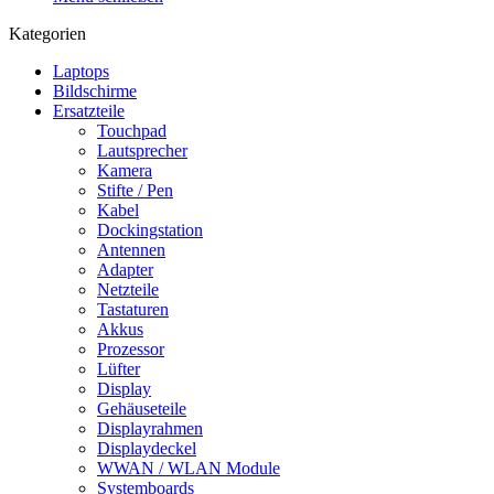
Kategorien
Laptops
Bildschirme
Ersatzteile
Touchpad
Lautsprecher
Kamera
Stifte / Pen
Kabel
Dockingstation
Antennen
Adapter
Netzteile
Tastaturen
Akkus
Prozessor
Lüfter
Display
Gehäuseteile
Displayrahmen
Displaydeckel
WWAN / WLAN Module
Systemboards