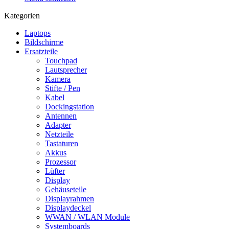
Kategorien
Laptops
Bildschirme
Ersatzteile
Touchpad
Lautsprecher
Kamera
Stifte / Pen
Kabel
Dockingstation
Antennen
Adapter
Netzteile
Tastaturen
Akkus
Prozessor
Lüfter
Display
Gehäuseteile
Displayrahmen
Displaydeckel
WWAN / WLAN Module
Systemboards