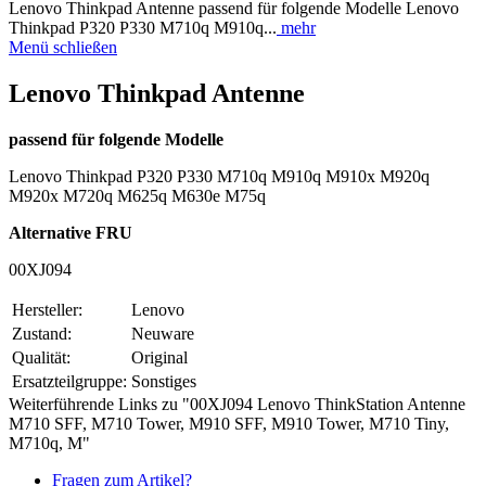
Lenovo Thinkpad Antenne passend für folgende Modelle Lenovo
Thinkpad P320 P330 M710q M910q...
mehr
Menü schließen
Lenovo Thinkpad Antenne
passend für folgende Modelle
Lenovo Thinkpad P320 P330 M710q M910q M910x M920q
M920x M720q M625q M630e M75q
Alternative FRU
00XJ094
Hersteller:
Lenovo
Zustand:
Neuware
Qualität:
Original
Ersatzteilgruppe:
Sonstiges
Weiterführende Links zu "00XJ094 Lenovo ThinkStation Antenne
M710 SFF, M710 Tower, M910 SFF, M910 Tower, M710 Tiny,
M710q, M"
Fragen zum Artikel?