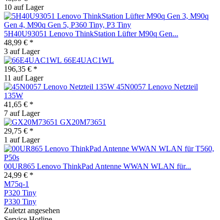
10 auf Lager
5H40U93051 Lenovo ThinkStation Lüfter M90q Gen...
48,99 € *
3 auf Lager
66E4UAC1WL
196,35 € *
11 auf Lager
45N0057 Lenovo Netzteil
135W
41,65 € *
7 auf Lager
GX20M73651
29,75 € *
1 auf Lager
00UR865 Lenovo ThinkPad Antenne WWAN WLAN für...
24,99 € *
M75q-1
P320 Tiny
P330 Tiny
Zuletzt angesehen
Service Hotline