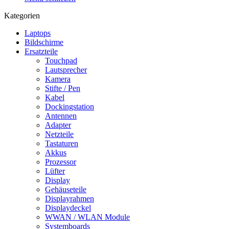
Kategorien
Laptops
Bildschirme
Ersatzteile
Touchpad
Lautsprecher
Kamera
Stifte / Pen
Kabel
Dockingstation
Antennen
Adapter
Netzteile
Tastaturen
Akkus
Prozessor
Lüfter
Display
Gehäuseteile
Displayrahmen
Displaydeckel
WWAN / WLAN Module
Systemboards