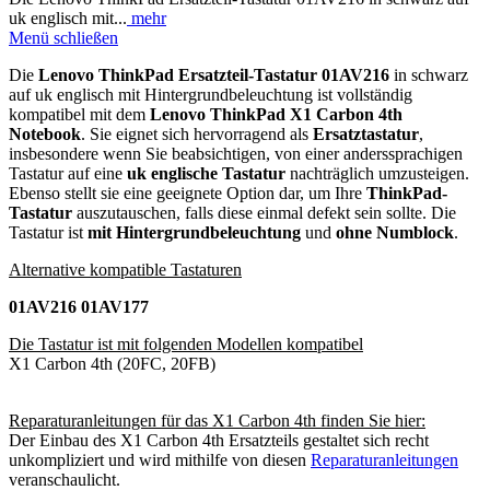
uk englisch mit...
mehr
Menü schließen
Die
Lenovo ThinkPad Ersatzteil-Tastatur 01AV216
in schwarz
auf uk englisch mit Hintergrundbeleuchtung ist vollständig
kompatibel mit dem
Lenovo ThinkPad X1 Carbon 4th
Notebook
. Sie eignet sich hervorragend als
Ersatztastatur
,
insbesondere wenn Sie beabsichtigen, von einer anderssprachigen
Tastatur auf eine
uk englische Tastatur
nachträglich umzusteigen.
Ebenso stellt sie eine geeignete Option dar, um Ihre
ThinkPad-
Tastatur
auszutauschen, falls diese einmal defekt sein sollte. Die
Tastatur ist
mit Hintergrundbeleuchtung
und
ohne Numblock
.
Alternative kompatible Tastaturen
01AV216 01AV177
Die Tastatur ist mit folgenden Modellen kompatibel
X1 Carbon 4th (20FC, 20FB)
Reparaturanleitungen für das X1 Carbon 4th finden Sie hier:
Der Einbau des X1 Carbon 4th Ersatzteils gestaltet sich recht
unkompliziert und wird mithilfe von diesen
Reparaturanleitungen
veranschaulicht.