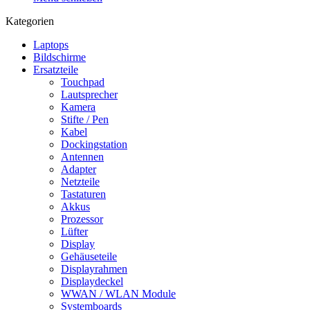
Kategorien
Laptops
Bildschirme
Ersatzteile
Touchpad
Lautsprecher
Kamera
Stifte / Pen
Kabel
Dockingstation
Antennen
Adapter
Netzteile
Tastaturen
Akkus
Prozessor
Lüfter
Display
Gehäuseteile
Displayrahmen
Displaydeckel
WWAN / WLAN Module
Systemboards