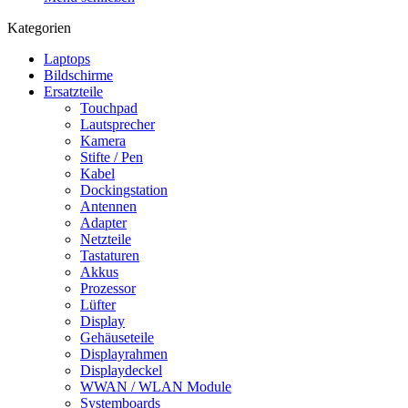
Kategorien
Laptops
Bildschirme
Ersatzteile
Touchpad
Lautsprecher
Kamera
Stifte / Pen
Kabel
Dockingstation
Antennen
Adapter
Netzteile
Tastaturen
Akkus
Prozessor
Lüfter
Display
Gehäuseteile
Displayrahmen
Displaydeckel
WWAN / WLAN Module
Systemboards