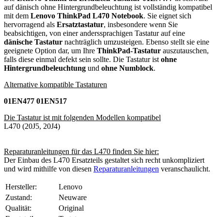
auf dänisch ohne Hintergrundbeleuchtung ist vollständig kompatibel
mit dem
Lenovo ThinkPad L470 Notebook
. Sie eignet sich
hervorragend als
Ersatztastatur
, insbesondere wenn Sie
beabsichtigen, von einer anderssprachigen Tastatur auf eine
dänische Tastatur
nachträglich umzusteigen. Ebenso stellt sie eine
geeignete Option dar, um Ihre
ThinkPad-Tastatur
auszutauschen,
falls diese einmal defekt sein sollte. Die Tastatur ist
ohne
Hintergrundbeleuchtung
und
ohne Numblock
.
Alternative kompatible Tastaturen
01EN477 01EN517
Die Tastatur ist mit folgenden Modellen kompatibel
L470 (20J5, 20J4)
Reparaturanleitungen für das L470 finden Sie hier:
Der Einbau des L470 Ersatzteils gestaltet sich recht unkompliziert
und wird mithilfe von diesen
Reparaturanleitungen
veranschaulicht.
Hersteller:
Lenovo
Zustand:
Neuware
Qualität:
Original