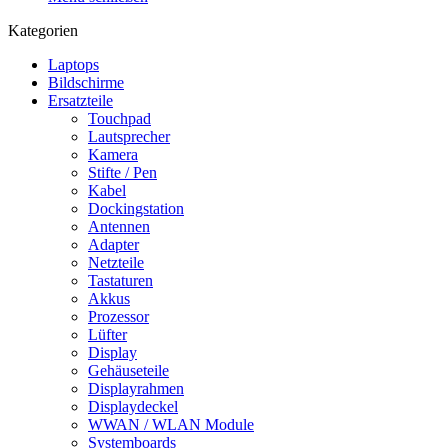
Kategorien
Laptops
Bildschirme
Ersatzteile
Touchpad
Lautsprecher
Kamera
Stifte / Pen
Kabel
Dockingstation
Antennen
Adapter
Netzteile
Tastaturen
Akkus
Prozessor
Lüfter
Display
Gehäuseteile
Displayrahmen
Displaydeckel
WWAN / WLAN Module
Systemboards