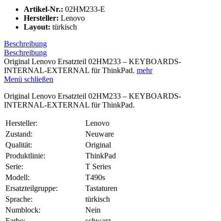
Artikel-Nr.:
02HM233-E
Hersteller:
Lenovo
Layout:
türkisch
Beschreibung
Beschreibung
Original Lenovo Ersatzteil 02HM233 – KEYBOARDS-
INTERNAL-EXTERNAL für ThinkPad.
mehr
Menü schließen
Original Lenovo Ersatzteil 02HM233 – KEYBOARDS-
INTERNAL-EXTERNAL für ThinkPad.
Hersteller:
Lenovo
Zustand:
Neuware
Qualität:
Original
Produktlinie:
ThinkPad
Serie:
T Series
Modell:
T490s
Ersatzteilgruppe:
Tastaturen
Sprache:
türkisch
Numblock:
Nein
Farbe:
schwarz