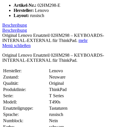
Artikel-Nr.:
02HM298-E
Hersteller:
Lenovo
Layout:
russisch
Beschreibung
Beschreibung
Original Lenovo Ersatzteil 02HM298 – KEYBOARDS-
INTERNAL-EXTERNAL für ThinkPad.
mehr
Menü schließen
Original Lenovo Ersatzteil 02HM298 – KEYBOARDS-
INTERNAL-EXTERNAL für ThinkPad.
Hersteller:
Lenovo
Zustand:
Neuware
Qualität:
Original
Produktlinie:
ThinkPad
Serie:
T Series
Modell:
T490s
Ersatzteilgruppe:
Tastaturen
Sprache:
russisch
Numblock:
Nein
Farbe:
schwarz