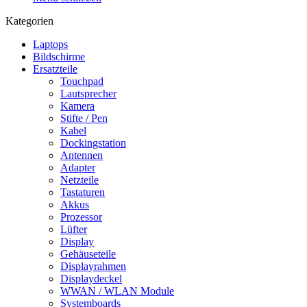
Kategorien
Laptops
Bildschirme
Ersatzteile
Touchpad
Lautsprecher
Kamera
Stifte / Pen
Kabel
Dockingstation
Antennen
Adapter
Netzteile
Tastaturen
Akkus
Prozessor
Lüfter
Display
Gehäuseteile
Displayrahmen
Displaydeckel
WWAN / WLAN Module
Systemboards