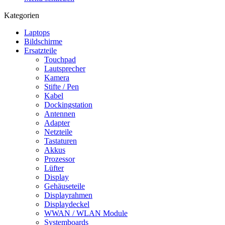
Kategorien
Laptops
Bildschirme
Ersatzteile
Touchpad
Lautsprecher
Kamera
Stifte / Pen
Kabel
Dockingstation
Antennen
Adapter
Netzteile
Tastaturen
Akkus
Prozessor
Lüfter
Display
Gehäuseteile
Displayrahmen
Displaydeckel
WWAN / WLAN Module
Systemboards