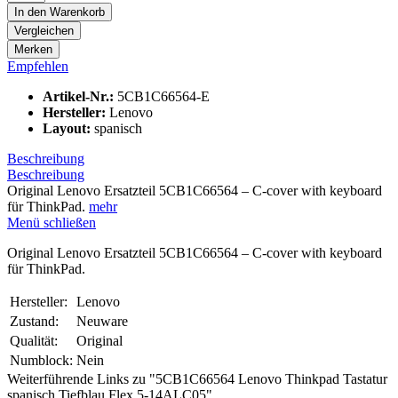
In den
Warenkorb
Vergleichen
Merken
Empfehlen
Artikel-Nr.:
5CB1C66564-E
Hersteller:
Lenovo
Layout:
spanisch
Beschreibung
Beschreibung
Original Lenovo Ersatzteil 5CB1C66564 – C-cover with keyboard
für ThinkPad.
mehr
Menü schließen
Original Lenovo Ersatzteil 5CB1C66564 – C-cover with keyboard
für ThinkPad.
Hersteller:
Lenovo
Zustand:
Neuware
Qualität:
Original
Numblock:
Nein
Weiterführende Links zu "5CB1C66564 Lenovo Thinkpad Tastatur
spanisch Tiefblau Flex 5-14ALC05"