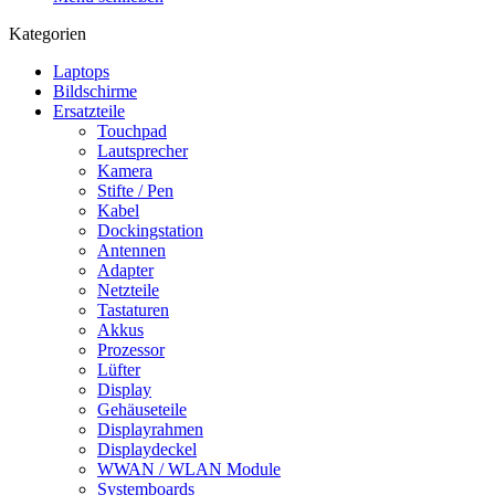
Kategorien
Laptops
Bildschirme
Ersatzteile
Touchpad
Lautsprecher
Kamera
Stifte / Pen
Kabel
Dockingstation
Antennen
Adapter
Netzteile
Tastaturen
Akkus
Prozessor
Lüfter
Display
Gehäuseteile
Displayrahmen
Displaydeckel
WWAN / WLAN Module
Systemboards