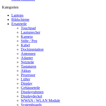
Kategorien
Laptops
Bildschirme
Ersatzteile
Touchpad
Lautsprecher
Kamera
Stifte / Pen
Kabel
Dockingstation
Antennen
Adapter
Netzteile
Tastaturen
Akkus
Prozessor
Lüfter
Display
Gehäuseteile
Displayrahmen
Displaydeckel
WWAN / WLAN Module
Systemboards