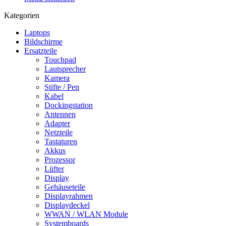
Kategorien
Laptops
Bildschirme
Ersatzteile
Touchpad
Lautsprecher
Kamera
Stifte / Pen
Kabel
Dockingstation
Antennen
Adapter
Netzteile
Tastaturen
Akkus
Prozessor
Lüfter
Display
Gehäuseteile
Displayrahmen
Displaydeckel
WWAN / WLAN Module
Systemboards