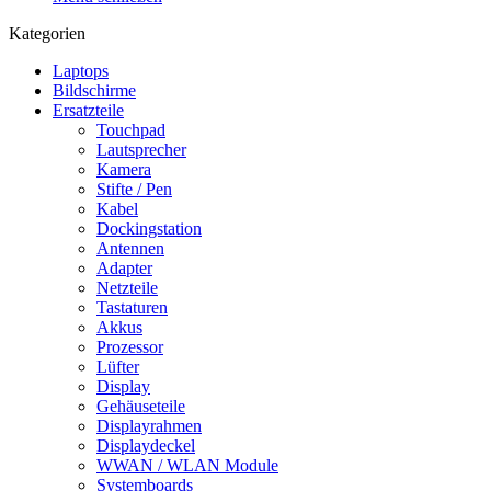
Kategorien
Laptops
Bildschirme
Ersatzteile
Touchpad
Lautsprecher
Kamera
Stifte / Pen
Kabel
Dockingstation
Antennen
Adapter
Netzteile
Tastaturen
Akkus
Prozessor
Lüfter
Display
Gehäuseteile
Displayrahmen
Displaydeckel
WWAN / WLAN Module
Systemboards