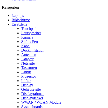
Kategorien
Laptops
Bildschirme
Ersatzteile
Touchpad
Lautsprecher
Kamera
Stifte / Pen
Kabel
Dockingstation
Antennen
Adapter
Netzteile
Tastaturen
Akkus
Prozessor
Lüfter
Display
Gehäuseteile
Displayrahmen
Displaydeckel
WWAN / WLAN Module
Systemboards