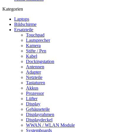
Kategorien
Laptops
Bildschirme
Ersatzteile
Touchpad
Lautsprecher
Kamera
Stifte / Pen
Kabel
Dockingstation
Antennen
Adapter
Netzteile
Tastaturen
Akkus
Prozessor
Lüfter
Display
Gehäuseteile
Displayrahmen
Displaydeckel
WWAN / WLAN Module
Systemboards