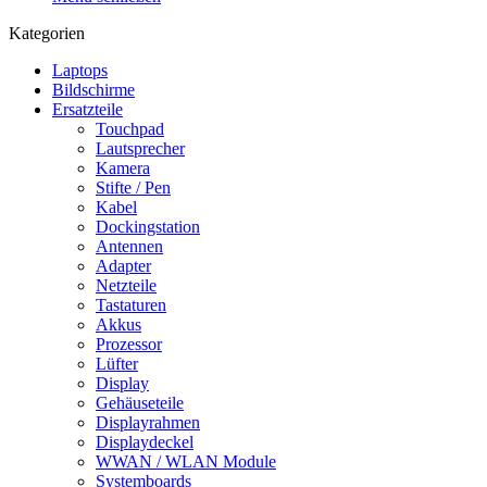
Kategorien
Laptops
Bildschirme
Ersatzteile
Touchpad
Lautsprecher
Kamera
Stifte / Pen
Kabel
Dockingstation
Antennen
Adapter
Netzteile
Tastaturen
Akkus
Prozessor
Lüfter
Display
Gehäuseteile
Displayrahmen
Displaydeckel
WWAN / WLAN Module
Systemboards