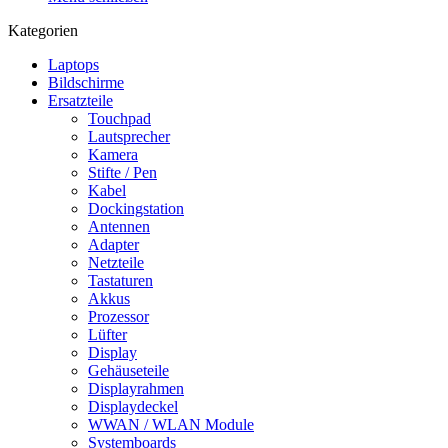
Kategorien
Laptops
Bildschirme
Ersatzteile
Touchpad
Lautsprecher
Kamera
Stifte / Pen
Kabel
Dockingstation
Antennen
Adapter
Netzteile
Tastaturen
Akkus
Prozessor
Lüfter
Display
Gehäuseteile
Displayrahmen
Displaydeckel
WWAN / WLAN Module
Systemboards