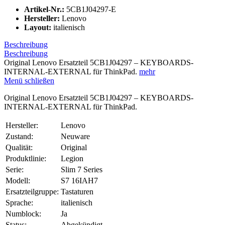
Artikel-Nr.:
5CB1J04297-E
Hersteller:
Lenovo
Layout:
italienisch
Beschreibung
Beschreibung
Original Lenovo Ersatzteil 5CB1J04297 – KEYBOARDS-
INTERNAL-EXTERNAL für ThinkPad.
mehr
Menü schließen
Original Lenovo Ersatzteil 5CB1J04297 – KEYBOARDS-
INTERNAL-EXTERNAL für ThinkPad.
Hersteller:
Lenovo
Zustand:
Neuware
Qualität:
Original
Produktlinie:
Legion
Serie:
Slim 7 Series
Modell:
S7 16IAH7
Ersatzteilgruppe:
Tastaturen
Sprache:
italienisch
Numblock:
Ja
Status:
Abgekündigt