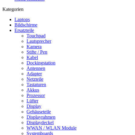
Kategorien
Laptops
Bildschirme
Ersatzteile
Touchpad
Lautsprecher
Kamera
Stifte / Pen
Kabel
Dockingstation
Antennen
Adapter
Netzteile
Tastaturen
Akkus
Prozessor
Lüfter
Display
Gehäuseteile
Displayrahmen
Displaydeckel
WWAN / WLAN Module
Systemboards