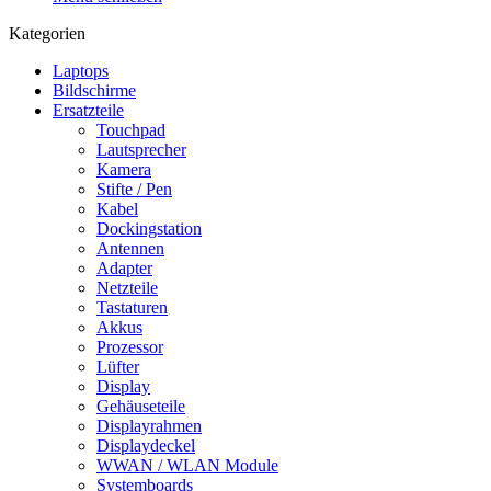
Kategorien
Laptops
Bildschirme
Ersatzteile
Touchpad
Lautsprecher
Kamera
Stifte / Pen
Kabel
Dockingstation
Antennen
Adapter
Netzteile
Tastaturen
Akkus
Prozessor
Lüfter
Display
Gehäuseteile
Displayrahmen
Displaydeckel
WWAN / WLAN Module
Systemboards