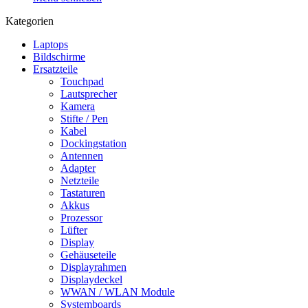
Kategorien
Laptops
Bildschirme
Ersatzteile
Touchpad
Lautsprecher
Kamera
Stifte / Pen
Kabel
Dockingstation
Antennen
Adapter
Netzteile
Tastaturen
Akkus
Prozessor
Lüfter
Display
Gehäuseteile
Displayrahmen
Displaydeckel
WWAN / WLAN Module
Systemboards