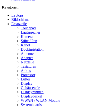
Kategorien
Laptops
Bildschirme
Ersatzteile
Touchpad
Lautsprecher
Kamera
Stifte / Pen
Kabel
Dockingstation
Antennen
Adapter
Netzteile
Tastaturen
Akkus
Prozessor
Lüfter
Display
Gehäuseteile
Displayrahmen
Displaydeckel
WWAN / WLAN Module
Systemboards