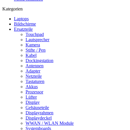
Kategorien
Laptops
Bildschirme
Ersatzteile
Touchpad
Lautsprecher
Kamera
Stifte / Pen
Kabel
Dockingstation
Antennen
Adapter
Netzteile
Tastaturen
Akkus
Prozessor
Lüfter
Display
Gehäuseteile
Displayrahmen
Displaydeckel
WWAN / WLAN Module
Systemboards