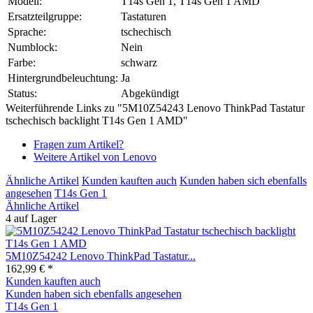
Modell:
T14s Gen 1, T14s Gen 1 AMD
Ersatzteilgruppe:
Tastaturen
Sprache:
tschechisch
Numblock:
Nein
Farbe:
schwarz
Hintergrundbeleuchtung:
Ja
Status:
Abgekündigt
Weiterführende Links zu "5M10Z54243 Lenovo ThinkPad Tastatur
tschechisch backlight T14s Gen 1 AMD"
Fragen zum Artikel?
Weitere Artikel von Lenovo
Ähnliche Artikel
Kunden kauften auch
Kunden haben sich ebenfalls
angesehen
T14s Gen 1
Ähnliche Artikel
4 auf Lager
5M10Z54242 Lenovo ThinkPad Tastatur...
162,99 € *
Kunden kauften auch
Kunden haben sich ebenfalls angesehen
T14s Gen 1