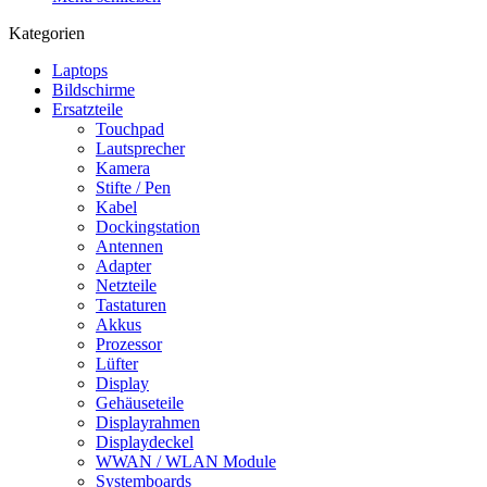
Kategorien
Laptops
Bildschirme
Ersatzteile
Touchpad
Lautsprecher
Kamera
Stifte / Pen
Kabel
Dockingstation
Antennen
Adapter
Netzteile
Tastaturen
Akkus
Prozessor
Lüfter
Display
Gehäuseteile
Displayrahmen
Displaydeckel
WWAN / WLAN Module
Systemboards