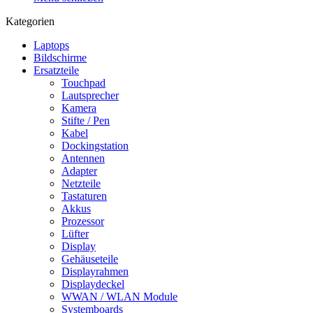
Kategorien
Laptops
Bildschirme
Ersatzteile
Touchpad
Lautsprecher
Kamera
Stifte / Pen
Kabel
Dockingstation
Antennen
Adapter
Netzteile
Tastaturen
Akkus
Prozessor
Lüfter
Display
Gehäuseteile
Displayrahmen
Displaydeckel
WWAN / WLAN Module
Systemboards