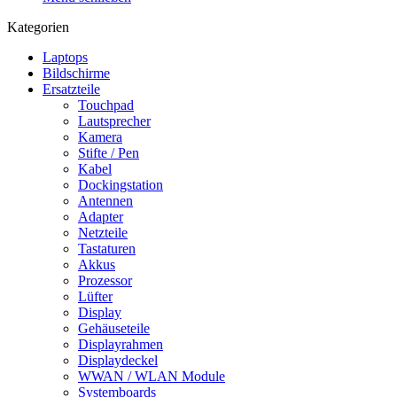
Kategorien
Laptops
Bildschirme
Ersatzteile
Touchpad
Lautsprecher
Kamera
Stifte / Pen
Kabel
Dockingstation
Antennen
Adapter
Netzteile
Tastaturen
Akkus
Prozessor
Lüfter
Display
Gehäuseteile
Displayrahmen
Displaydeckel
WWAN / WLAN Module
Systemboards