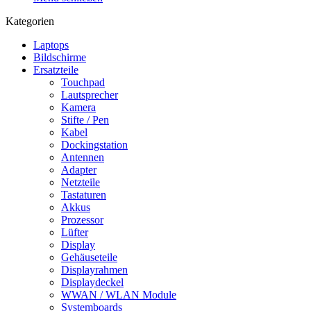
Kategorien
Laptops
Bildschirme
Ersatzteile
Touchpad
Lautsprecher
Kamera
Stifte / Pen
Kabel
Dockingstation
Antennen
Adapter
Netzteile
Tastaturen
Akkus
Prozessor
Lüfter
Display
Gehäuseteile
Displayrahmen
Displaydeckel
WWAN / WLAN Module
Systemboards