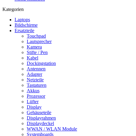
Kategorien
Laptops
Bildschirme
Ersatzteile
Touchpad
Lautsprecher
Kamera
Stifte / Pen
Kabel
Dockingstation
Antennen
Adapter
Netzteile
Tastaturen
Akkus
Prozessor
Lüfter
Display
Gehäuseteile
Displayrahmen
Displaydeckel
WWAN / WLAN Module
Systemboards