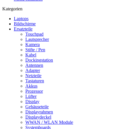
Kategorien
Laptops
Bildschirme
Ersatzteile
Touchpad
Lautsprecher
Kamera
Stifte / Pen
Kabel
Dockingstation
Antennen
Adapter
Netzteile
Tastaturen
Akkus
Prozessor
Lüfter
Display
Gehäuseteile
Displayrahmen
Displaydeckel
WWAN / WLAN Module
Systemboards