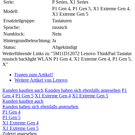
Serie:
P Series, X1 Series
P1 Gen 4, P1 Gen 5, X1 Extreme Gen 4,
Modell:
X1 Extreme Gen 5
Ersatzteilgruppe:
Tastaturen
Sprache:
russisch
Numblock:
Nein
Hintergrundbeleuchtung:
Ja
Status:
Abgekündigt
Weiterführende Links zu "5M11D12072 Lenovo ThinkPad Tastatur
russisch backlight WLAN P1 Gen 4, X1 Extreme Gen 4, P1 Gen 5,
X"
Fragen zum Artikel?
Weitere Artikel von Lenovo
Kunden kauften auch
Kunden haben sich ebenfalls angesehen
P1
Gen 4
P1 Gen 5
X1 Extreme Gen 4
X1 Extreme Gen 5
Kunden kauften auch
Kunden haben sich ebenfalls angesehen
P1 Gen 4
P1 Gen 5
X1 Extreme Gen 4
X1 Extreme Gen 5
Zuletzt angesehen