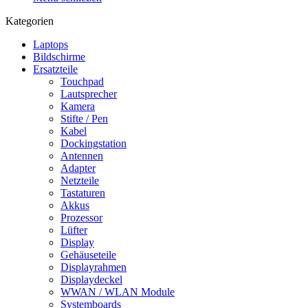
Kategorien
Laptops
Bildschirme
Ersatzteile
Touchpad
Lautsprecher
Kamera
Stifte / Pen
Kabel
Dockingstation
Antennen
Adapter
Netzteile
Tastaturen
Akkus
Prozessor
Lüfter
Display
Gehäuseteile
Displayrahmen
Displaydeckel
WWAN / WLAN Module
Systemboards