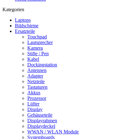
Kategorien
Laptops
Bildschirme
Ersatzteile
Touchpad
Lautsprecher
Kamera
Stifte / Pen
Kabel
Dockingstation
Antennen
Adapter
Netzteile
Tastaturen
Akkus
Prozessor
Lüfter
Display
Gehäuseteile
Displayrahmen
Displaydeckel
WWAN / WLAN Module
Systemboards