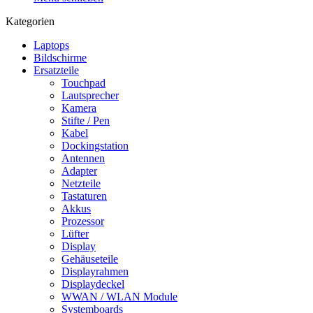
Kategorien
Laptops
Bildschirme
Ersatzteile
Touchpad
Lautsprecher
Kamera
Stifte / Pen
Kabel
Dockingstation
Antennen
Adapter
Netzteile
Tastaturen
Akkus
Prozessor
Lüfter
Display
Gehäuseteile
Displayrahmen
Displaydeckel
WWAN / WLAN Module
Systemboards