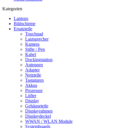
Kategorien
Laptops
Bildschirme
Ersatzteile
Touchpad
Lautsprecher
Kamera
Stifte / Pen
Kabel
Dockingstation
Antennen
Adapter
Netzteile
Tastaturen
Akkus
Prozessor
Lüfter
Display
Gehäuseteile
Displayrahmen
Displaydeckel
WWAN / WLAN Module
Systemboards