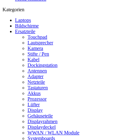
Kategorien
Laptops
Bildschirme
Ersatzteile
Touchpad
Lautsprecher
Kamera
Stifte / Pen
Kabel
Dockingstation
Antennen
Adapter
Netzteile
Tastaturen
Akkus
Prozessor
Lüfter
Display
Gehäuseteile
Displayrahmen
Displaydeckel
WWAN / WLAN Module
Systemboards