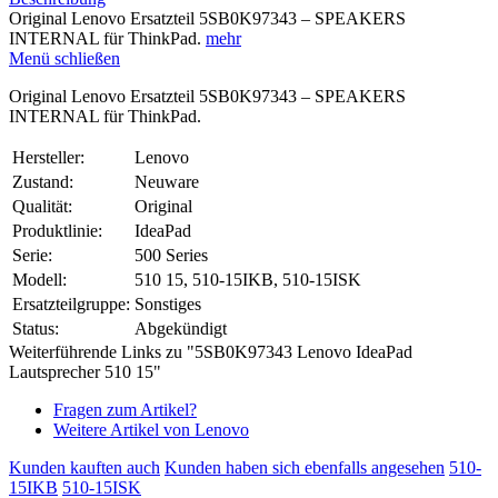
Original Lenovo Ersatzteil 5SB0K97343 – SPEAKERS
INTERNAL für ThinkPad.
mehr
Menü schließen
Original Lenovo Ersatzteil 5SB0K97343 – SPEAKERS
INTERNAL für ThinkPad.
Hersteller:
Lenovo
Zustand:
Neuware
Qualität:
Original
Produktlinie:
IdeaPad
Serie:
500 Series
Modell:
510 15, 510-15IKB, 510-15ISK
Ersatzteilgruppe:
Sonstiges
Status:
Abgekündigt
Weiterführende Links zu "5SB0K97343 Lenovo IdeaPad
Lautsprecher 510 15"
Fragen zum Artikel?
Weitere Artikel von Lenovo
Kunden kauften auch
Kunden haben sich ebenfalls angesehen
510-
15IKB
510-15ISK