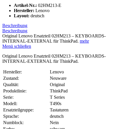
Artikel-Nr.:
02HM213-E
Hersteller:
Lenovo
Layout:
deutsch
Beschreibung
Beschreibung
Original Lenovo Ersatzteil 02HM213 – KEYBOARDS-
INTERNAL-EXTERNAL für ThinkPad.
mehr
Menü schließen
Original Lenovo Ersatzteil 02HM213 – KEYBOARDS-
INTERNAL-EXTERNAL für ThinkPad.
Hersteller:
Lenovo
Zustand:
Neuware
Qualität:
Original
Produktlinie:
ThinkPad
Serie:
T Series
Modell:
T490s
Ersatzteilgruppe:
Tastaturen
Sprache:
deutsch
Numblock:
Nein
Farbe:
schwarz