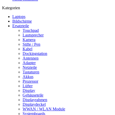
Kategorien
Laptops
Bildschirme
Ersatzteile
Touchpad
Lautsprecher
Kamera
Stifte / Pen
Kabel
Dockingstation
Antennen
Adapter
Netzteile
Tastaturen
Akkus
Prozessor
Lüfter
Display
Gehäuseteile
Displayrahmen
Displaydeckel
WWAN / WLAN Module
Systemboards