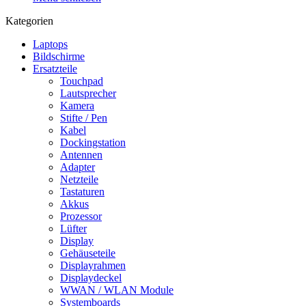
Kategorien
Laptops
Bildschirme
Ersatzteile
Touchpad
Lautsprecher
Kamera
Stifte / Pen
Kabel
Dockingstation
Antennen
Adapter
Netzteile
Tastaturen
Akkus
Prozessor
Lüfter
Display
Gehäuseteile
Displayrahmen
Displaydeckel
WWAN / WLAN Module
Systemboards