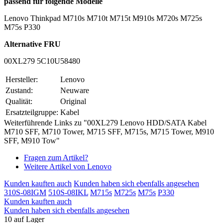
passend für folgende Modelle
Lenovo Thinkpad M710s M710t M715t M910s M720s M725s
M75s P330
Alternative FRU
00XL279 5C10U58480
Hersteller:
Lenovo
Zustand:
Neuware
Qualität:
Original
Ersatzteilgruppe:
Kabel
Weiterführende Links zu "00XL279 Lenovo HDD/SATA Kabel
M710 SFF, M710 Tower, M715 SFF, M715s, M715 Tower, M910
SFF, M910 Tow"
Fragen zum Artikel?
Weitere Artikel von Lenovo
Kunden kauften auch
Kunden haben sich ebenfalls angesehen
310S-08IGM
510S-08IKL
M715s
M725s
M75s
P330
Kunden kauften auch
Kunden haben sich ebenfalls angesehen
10 auf Lager