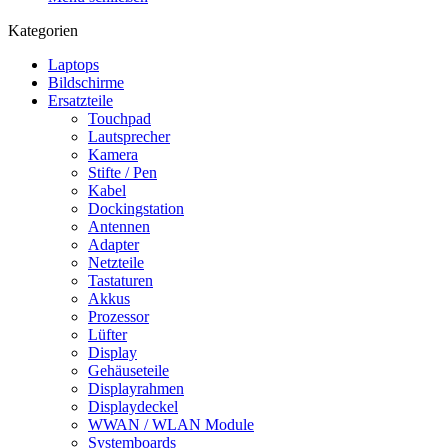
Kategorien
Laptops
Bildschirme
Ersatzteile
Touchpad
Lautsprecher
Kamera
Stifte / Pen
Kabel
Dockingstation
Antennen
Adapter
Netzteile
Tastaturen
Akkus
Prozessor
Lüfter
Display
Gehäuseteile
Displayrahmen
Displaydeckel
WWAN / WLAN Module
Systemboards