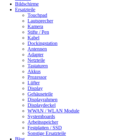
Bildschirme
Ersatzteile
Touchpad
Lautsprecher
Kamera
Stifte / Pen
Kabel
Dockingstation
Antennen
Adapter
Netzteile
Tastaturen
Akkus
Prozessor
Lüfter
Display
Gehäuseteile
Displayrahmen
Displaydeckel
WWAN / WLAN Module
Systemboards
Arbeitsspeicher
Festplatten / SSD
Sonstige Ersatzteile
Blog