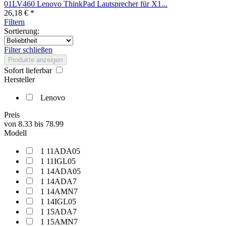
01LV460 Lenovo ThinkPad Lautsprecher für X1...
26,18 € *
Filtern
Sortierung:
Filter schließen
Produkte anzeigen
Sofort lieferbar
Hersteller
Lenovo
Preis
von
8.33
bis
78.99
Modell
1 11ADA05
1 11IGL05
1 14ADA05
1 14ADA7
1 14AMN7
1 14IGL05
1 15ADA7
1 15AMN7