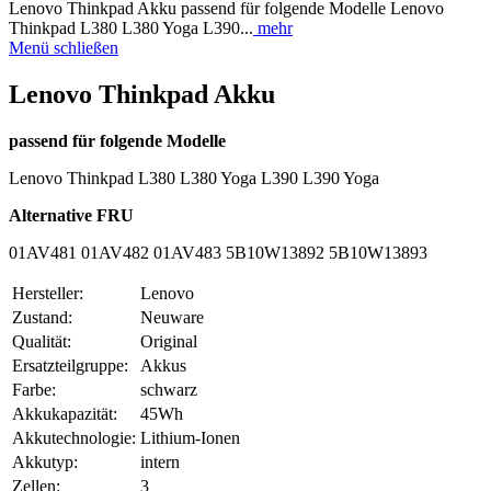
Lenovo Thinkpad Akku passend für folgende Modelle Lenovo
Thinkpad L380 L380 Yoga L390...
mehr
Menü schließen
Lenovo Thinkpad Akku
passend für folgende Modelle
Lenovo Thinkpad L380 L380 Yoga L390 L390 Yoga
Alternative FRU
01AV481 01AV482 01AV483 5B10W13892 5B10W13893
Hersteller:
Lenovo
Zustand:
Neuware
Qualität:
Original
Ersatzteilgruppe:
Akkus
Farbe:
schwarz
Akkukapazität:
45Wh
Akkutechnologie:
Lithium-Ionen
Akkutyp:
intern
Zellen:
3