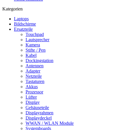
Kategorien
Laptops
Bildschirme
Ersatzteile
Touchpad
Lautsprecher
Kamera
Stifte / Pen
Kabel
Dockingstation
Antennen
Adapter
Netzteile
Tastaturen
Akkus
Prozessor
Lüfter
Display
Gehäuseteile
Displayrahmen
Displaydeckel
WWAN / WLAN Module
Systemboards