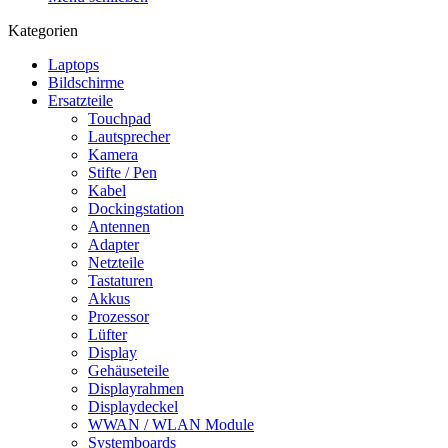
Kategorien
Laptops
Bildschirme
Ersatzteile
Touchpad
Lautsprecher
Kamera
Stifte / Pen
Kabel
Dockingstation
Antennen
Adapter
Netzteile
Tastaturen
Akkus
Prozessor
Lüfter
Display
Gehäuseteile
Displayrahmen
Displaydeckel
WWAN / WLAN Module
Systemboards