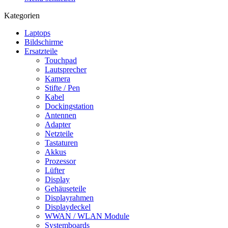
Kategorien
Laptops
Bildschirme
Ersatzteile
Touchpad
Lautsprecher
Kamera
Stifte / Pen
Kabel
Dockingstation
Antennen
Adapter
Netzteile
Tastaturen
Akkus
Prozessor
Lüfter
Display
Gehäuseteile
Displayrahmen
Displaydeckel
WWAN / WLAN Module
Systemboards