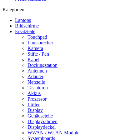
Kategorien
Laptops
Bildschirme
Ersatzteile
Touchpad
Lautsprecher
Kamera
Stifte / Pen
Kabel
Dockingstation
Antennen
Adapter
Netzteile
Tastaturen
Akkus
Prozessor
Lüfter
Display
Gehäuseteile
Displayrahmen
Displaydeckel
WWAN / WLAN Module
Systemboards