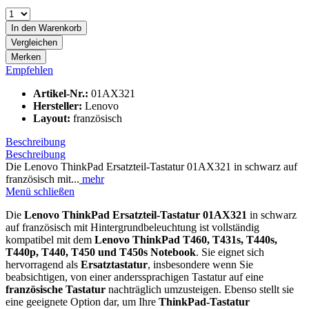
In den
Warenkorb
Vergleichen
Merken
Empfehlen
Artikel-Nr.:
01AX321
Hersteller:
Lenovo
Layout:
französisch
Beschreibung
Beschreibung
Die Lenovo ThinkPad Ersatzteil-Tastatur 01AX321 in schwarz auf
französisch mit...
mehr
Menü schließen
Die
Lenovo ThinkPad Ersatzteil-Tastatur 01AX321
in schwarz
auf französisch mit Hintergrundbeleuchtung ist vollständig
kompatibel mit dem
Lenovo ThinkPad T460, T431s, T440s,
T440p, T440, T450 und T450s Notebook
. Sie eignet sich
hervorragend als
Ersatztastatur
, insbesondere wenn Sie
beabsichtigen, von einer anderssprachigen Tastatur auf eine
französische Tastatur
nachträglich umzusteigen. Ebenso stellt sie
eine geeignete Option dar, um Ihre
ThinkPad-Tastatur