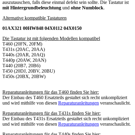
auszutauschen, falls diese einmal defekt sein sollte. Die Tastatur ist
mit Hintergrundbeleuchtung
und
ohne Numblock
.
Alternative kompatible Tastaturen
01AX321 00HW848 04X0112 04X0150
Die Tastatur ist mit folgenden Modellen kompatibel
T460 (20FN, 20FM)
T431s (20AC, 20AA)
T440s (20AR, 20AQ)
T440p (20AW, 20AN)
T440 (20B7, 20B6)
T450 (20DJ, 20BV, 20BU)
T450s (20BX, 20BW)
Reparaturanleitungen für das T460 finden Sie hier:
Der Einbau des T460 Ersatzteils gestaltet sich recht unkompliziert
und wird mithilfe von diesen
Reparaturanleitungen
veranschaulicht.
Reparaturanleitungen für das T431s finden Sie hier:
Der Einbau des T431s Ersatzteils gestaltet sich recht unkompliziert
und wird mithilfe von diesen
Reparaturanleitungen
veranschaulicht.
Reparaturanleitungen für das T440s finden Sie hier: