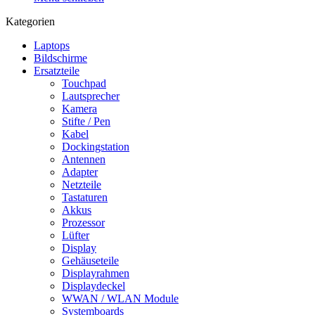
Kategorien
Laptops
Bildschirme
Ersatzteile
Touchpad
Lautsprecher
Kamera
Stifte / Pen
Kabel
Dockingstation
Antennen
Adapter
Netzteile
Tastaturen
Akkus
Prozessor
Lüfter
Display
Gehäuseteile
Displayrahmen
Displaydeckel
WWAN / WLAN Module
Systemboards