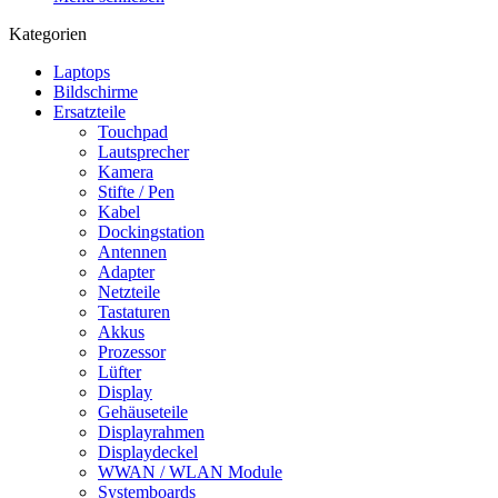
Kategorien
Laptops
Bildschirme
Ersatzteile
Touchpad
Lautsprecher
Kamera
Stifte / Pen
Kabel
Dockingstation
Antennen
Adapter
Netzteile
Tastaturen
Akkus
Prozessor
Lüfter
Display
Gehäuseteile
Displayrahmen
Displaydeckel
WWAN / WLAN Module
Systemboards