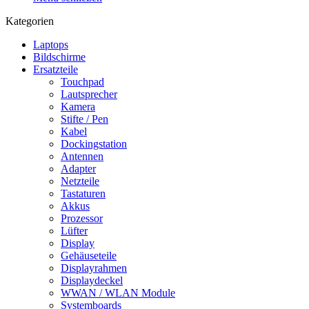
Kategorien
Laptops
Bildschirme
Ersatzteile
Touchpad
Lautsprecher
Kamera
Stifte / Pen
Kabel
Dockingstation
Antennen
Adapter
Netzteile
Tastaturen
Akkus
Prozessor
Lüfter
Display
Gehäuseteile
Displayrahmen
Displaydeckel
WWAN / WLAN Module
Systemboards