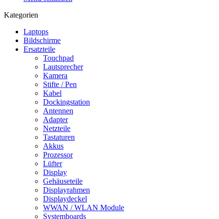
Kategorien
Laptops
Bildschirme
Ersatzteile
Touchpad
Lautsprecher
Kamera
Stifte / Pen
Kabel
Dockingstation
Antennen
Adapter
Netzteile
Tastaturen
Akkus
Prozessor
Lüfter
Display
Gehäuseteile
Displayrahmen
Displaydeckel
WWAN / WLAN Module
Systemboards