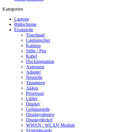
Kategorien
Laptops
Bildschirme
Ersatzteile
Touchpad
Lautsprecher
Kamera
Stifte / Pen
Kabel
Dockingstation
Antennen
Adapter
Netzteile
Tastaturen
Akkus
Prozessor
Lüfter
Display
Gehäuseteile
Displayrahmen
Displaydeckel
WWAN / WLAN Module
Systemboards