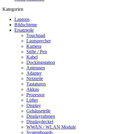
Kategorien
Laptops
Bildschirme
Ersatzteile
Touchpad
Lautsprecher
Kamera
Stifte / Pen
Kabel
Dockingstation
Antennen
Adapter
Netzteile
Tastaturen
Akkus
Prozessor
Lüfter
Display
Gehäuseteile
Displayrahmen
Displaydeckel
WWAN / WLAN Module
Systemboards